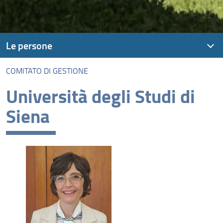
Le persone
COMITATO DI GESTIONE
Comitato di gestione
Università degli Studi di
Promotori
Siena
Consiglio Scientifico