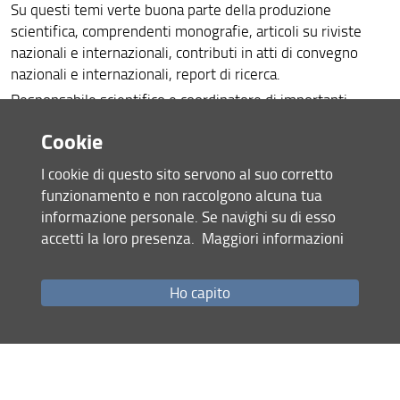
Su questi temi verte buona parte della produzione
scientifica, comprendenti monografie, articoli su riviste
nazionali e internazionali, contributi in atti di convegno
nazionali e internazionali, report di ricerca.
Responsabile scientifico e coordinatore di importanti
ricerche nazionali, regionali e per conto delle Commissione
Cookie
Europea sui temi del turismo, tra cui in qualità di esperto
nazionale per l’Italia, uno studio della Commissione
I cookie di questo sito servono al suo corretto
Europea sul sistema comparato di istruzione e formazione
funzionamento e non raccolgono alcuna tua
nel turismo nei paesi UE; ricerca regionale interateneo,
informazione personale. Se navighi su di esso
finanziata dalla regione Toscana sul mismatch del mercato
accetti la loro presenza.
Maggiori informazioni
del lavoro, riferita a tutti i settorri dell’economia locale, tra
cui turismo. È responsabile scientifico e coordinatore
Ho capito
dell’Osservatorio Turistico di destinazione del Comune di
Abetone e del Comune di Prato; ha svolto incarichi per
conto di enti pubblici e privati per piani di sviluppo turistico
delle destinazioni, per analisi e sviluppo delle competenze
del personale nel turismo, nonché ricerche commissionate
sul temi di nicchia o emergenti nel settore, tra cui una